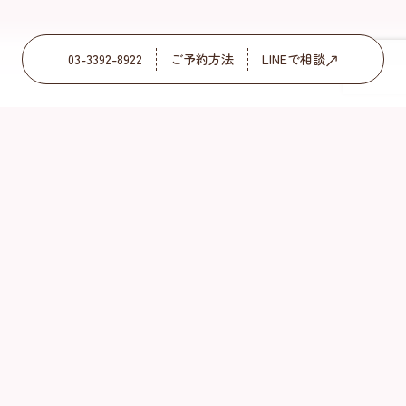
03-3392-8922
ご予約方法
LINEで相談
来院を迷っている方へ
ずっとHPを見ながら悩まれ、
1年後にご来院を決心された方が