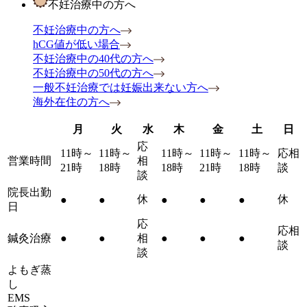
不妊治療中の方へ
不妊治療中の方へ
hCG値が低い場合
不妊治療中の40代の方へ
不妊治療中の50代の方へ
一般不妊治療では妊娠出来ない方へ
海外在住の方へ
月
火
水
木
金
土
日
応
11時～
11時～
11時～
11時～
11時～
応相
営業時間
相
21時
18時
18時
21時
18時
談
談
院長出勤
休
休
●
●
●
●
●
日
応
応相
鍼灸治療
●
●
相
●
●
●
談
談
よもぎ蒸
し
EMS