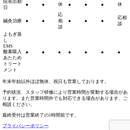
院長出勤
休
休
●
●
●
●
●
日
応
応相
鍼灸治療
●
●
相
●
●
●
談
談
よもぎ蒸
し
EMS
酸素吸入
●
●
●
●
●
●
●
あたため
トリート
メント
年末年始以外ほぼ無休、祝日も営業しております。
予約状況、スタッフ研修により営業時間が変動する場合があ
ります。また営業時間外でも対応できる場合があります、ご
相談ください。
最終受付は営業終了の1時間前です。
プライバシーポリシー