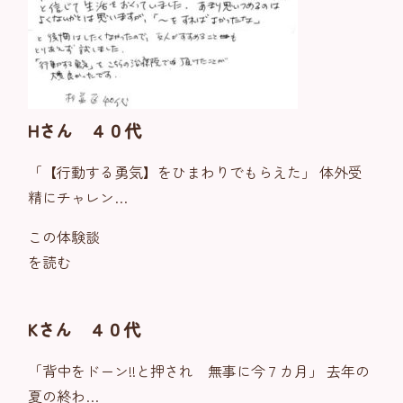
Hさん ４０代
「【行動する勇気】をひまわりでもらえた」 体外受
精にチャレン…
この体験談
を読む
Kさん ４０代
「背中をドーン!!と押され 無事に今７カ月」 去年の
夏の終わ…