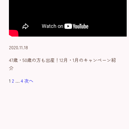
2020.11.18
47歳・50歳の方も出産！12月・1月のキャンペーン紹
介
1
2
…
4
次へ
投
稿
の
ペ