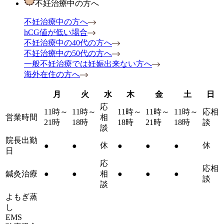
不妊治療中の方へ
不妊治療中の方へ
hCG値が低い場合
不妊治療中の40代の方へ
不妊治療中の50代の方へ
一般不妊治療では妊娠出来ない方へ
海外在住の方へ
月
火
水
木
金
土
日
応
11時～
11時～
11時～
11時～
11時～
応相
営業時間
相
21時
18時
18時
21時
18時
談
談
院長出勤
休
休
●
●
●
●
●
日
応
応相
鍼灸治療
●
●
相
●
●
●
談
談
よもぎ蒸
し
EMS