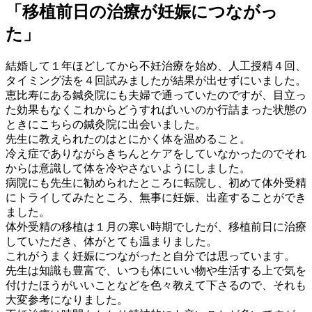
「移植前日の治療が妊娠につながっ
た」
結婚して１年ほどしてから不妊治療を始め、人工授精４回、
タイミング法を４回試みましたが結果が出せずにいました。
恵比寿にある鍼灸院にも夫婦で通っていたのですが、目立っ
た効果もなくこれからどうすればいいのか行詰まった状態の
ときにこちらの鍼灸院に出会いました。
先生に教えられたのはとにかく体を温めること。
冷え症でありながらきちんとケアをしていなかったのでそれ
からは意識して体を冷やさないようにしました。
病院にも先生に勧められたところに転院し、初めて体外受精
にトライしてみたところ、無事に妊娠、出産することができ
ました。
体外受精の移植は１月の寒い時期でしたが、移植前日に治療
していただき、体がとても温まりました。
これがうまく妊娠につながったと自分では思っています。
先生は知識も豊富で、いつも体にいい物や生活する上で気を
付けたほうがいいことなどを色々教えて下さるので、それも
大変参考になりました。