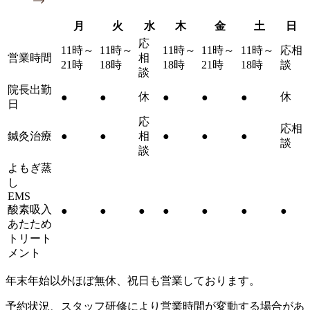
月
火
水
木
金
土
日
応
11時～
11時～
11時～
11時～
11時～
応相
営業時間
相
21時
18時
18時
21時
18時
談
談
院長出勤
休
休
●
●
●
●
●
日
応
応相
鍼灸治療
●
●
相
●
●
●
談
談
よもぎ蒸
し
EMS
酸素吸入
●
●
●
●
●
●
●
あたため
トリート
メント
年末年始以外ほぼ無休、祝日も営業しております。
予約状況、スタッフ研修により営業時間が変動する場合があ