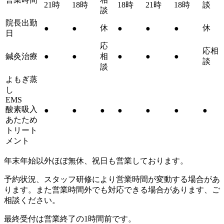
21時
18時
18時
21時
18時
談
談
院長出勤
休
休
●
●
●
●
●
日
応
応相
鍼灸治療
●
●
相
●
●
●
談
談
よもぎ蒸
し
EMS
酸素吸入
●
●
●
●
●
●
●
あたため
トリート
メント
年末年始以外ほぼ無休、祝日も営業しております。
予約状況、スタッフ研修により営業時間が変動する場合があ
ります。また営業時間外でも対応できる場合があります、ご
相談ください。
最終受付は営業終了の1時間前です。