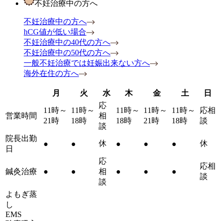
不妊治療中の方へ
不妊治療中の方へ
hCG値が低い場合
不妊治療中の40代の方へ
不妊治療中の50代の方へ
一般不妊治療では妊娠出来ない方へ
海外在住の方へ
月
火
水
木
金
土
日
応
11時～
11時～
11時～
11時～
11時～
応相
営業時間
相
21時
18時
18時
21時
18時
談
談
院長出勤
休
休
●
●
●
●
●
日
応
応相
鍼灸治療
●
●
相
●
●
●
談
談
よもぎ蒸
し
EMS