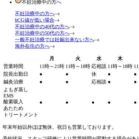
不妊治療中の方へ
不妊治療中の方へ
hCG値が低い場合
不妊治療中の40代の方へ
不妊治療中の50代の方へ
一般不妊治療では妊娠出来ない方へ
海外在住の方へ
月
火
水
木
営業時間
11時～21時
11時～18時
応相談
11時～18時
1
院長出勤日
●
●
休
●
●
鍼灸治療
●
●
応相談
●
●
よもぎ蒸し
EMS
酸素吸入
●
●
●
●
●
あたため
トリートメント
年末年始以外ほぼ無休、祝日も営業しております。
予約状況、スタッフ研修により営業時間が変動する場合があ