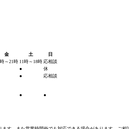
金
土
日
1時～21時
11時～18時
応相談
●
休
●
応相談
●
●
ります。また営業時間外でも対応できる場合があります、ご相