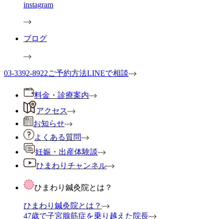
instagram
ブログ
03-3392-8922
ご予約方法
LINEで相談
料金・診療案内
アクセス
お知らせ
よくある質問
妊娠・出産体験談
ひまわりチャンネル
ひまわり鍼灸院とは？
ひまわり鍼灸院とは？
47歳で子宮腺筋症を乗り越えた院長