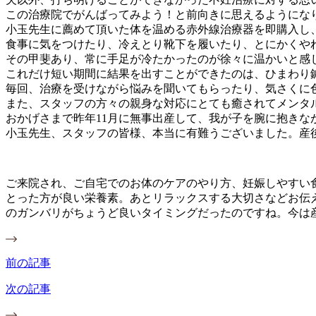
この治療院でがんばってみよう！と前向きに思えるようにな
小玉先生に薦めて頂いた体を温める赤外線治療器を即購入し
食事に気をつけたり、冷えとり靴下を履いたり、とにかくや
その甲斐あり、常に手足が冷たかったのが徐々に温かいと感
これだけ短い期間に結果を出すことができたのは、ひまわり
毎回、治療を受けながら悩みを聞いてもらったり、気さくに
また、スタッフの方々の親身な対応にとても癒されてメンタ
おかげさまで昨年11月に無事出産して、我が子を腕に抱きな
小玉先生、スタッフの皆様、本当に有難うございました。産
ご来院され、ご自宅でのお体のケアのやり方、妊娠しやすい
とった方が良い栄養素。あとリラックスする大切さなどお伝
のガンバリがちょうど良いタイミングだったのですね。今は
前の記事
次の記事