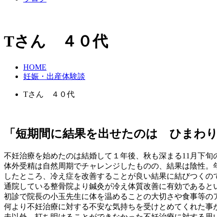
Tさん ４０代
HOME
妊娠・出産体験談
Tさん ４０代
「短期間に結果を出せたのは ひまわり
不妊治療を始めたのは結婚して１年後、秋も深まる11月下旬
体外受精は自然周期でチャレンジしたものの、結果は陰性。
したところ、冷え症を改善することが良い結果に結びつくの
通院している整骨院より鍼灸が冷え体質改善に有効であると
初診で院長の小玉先生に体を温めることの大切さや食事等の
何より不妊治療に対する不安な気持ちを受けとめてくれた事
夫以外、打ち明けることができなかった不妊治療に対する思