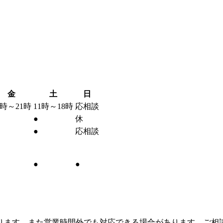
金
土
日
1時～21時
11時～18時
応相談
●
休
●
応相談
●
●
ります。また営業時間外でも対応できる場合があります、ご相