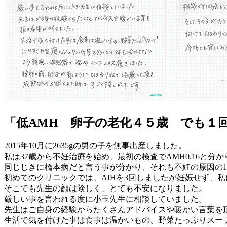
「低AMH 卵子の老化４５歳 でも１
2015年10月に2635gの男の子を無事出産しました。
私は37歳から不妊治療を始め、最初の検査でAMH0.16と
同じじきに橋本病だと言う事が分かり、それも不妊の原因の
初めてのクリニックでは、AIHを3回しましたが妊娠せず、
そこでも先生の顔は険しく、とても不安になりました。
厳しい事を言われる度に小玉先生に相談していました。
先生はご自身の経験からたくさんアドバイスや暖かい言葉を
生活で気を付けた事は食事は温かいもの、野菜たっぷりスー