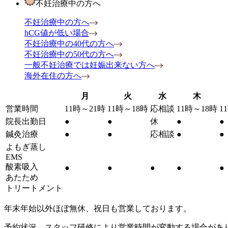
不妊治療中の方へ
不妊治療中の方へ
hCG値が低い場合
不妊治療中の40代の方へ
不妊治療中の50代の方へ
一般不妊治療では妊娠出来ない方へ
海外在住の方へ
月
火
水
木
営業時間
11時～21時
11時～18時
応相談
11時～18時
1
院長出勤日
●
●
休
●
●
鍼灸治療
●
●
応相談
●
●
よもぎ蒸し
EMS
酸素吸入
●
●
●
●
●
あたため
トリートメント
年末年始以外ほぼ無休、祝日も営業しております。
予約状況、スタッフ研修により営業時間が変動する場合があ