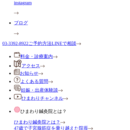
instagram
ブログ
03-3392-8922
ご予約方法
LINEで相談
料金・診療案内
アクセス
お知らせ
よくある質問
妊娠・出産体験談
ひまわりチャンネル
ひまわり鍼灸院とは？
ひまわり鍼灸院とは？
47歳で子宮腺筋症を乗り越えた院長